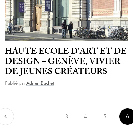
HAUTE ECOLE D’ART ET DE
DESIGN – GENÈVE, VIVIER
DE JEUNES CRÉATEURS
Publié par
Adrien Buchet
Précédent
1
…
3
4
5
6