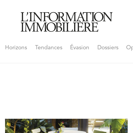
Horizons
Tendances
Évasion
Dossiers
Op