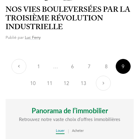
NOS VIES BOULEVERSÉES PAR LA
TROISIÈME RÉVOLUTION
INDUSTRIELLE
Publié par
Luc Ferry
Précédent
1
…
6
7
8
9
10
11
12
13
Suivant