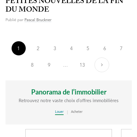
PETITES NOUVELLES DE LA FIN
DU MONDE
Publié par
Pascal Bruckner
1
2
3
4
5
6
7
8
9
…
13
Suivant