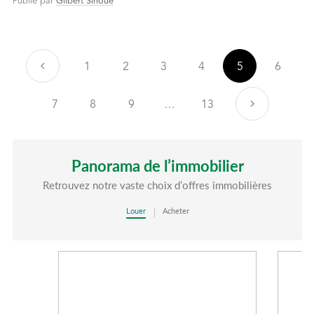
Publié par
Gilbert Sinoué
Précédent
1
2
3
4
5
6
7
8
9
…
13
Suivant