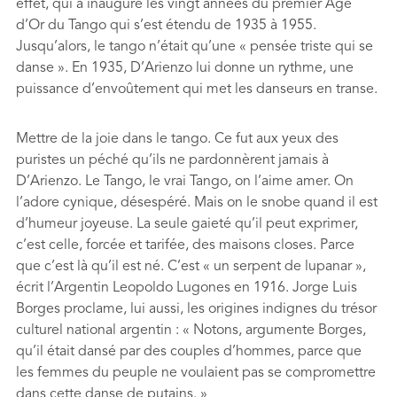
effet, qui a inauguré les vingt années du premier Âge
d’Or du Tango qui s’est étendu de 1935 à 1955.
Jusqu’alors, le tango n’était qu’une « pensée triste qui se
danse ». En 1935, D’Arienzo lui donne un rythme, une
puissance d’envoûtement qui met les danseurs en transe.
Mettre de la joie dans le tango. Ce fut aux yeux des
puristes un péché qu’ils ne pardonnèrent jamais à
D’Arienzo. Le Tango, le vrai Tango, on l’aime amer. On
l’adore cynique, désespéré. Mais on le snobe quand il est
d’humeur joyeuse. La seule gaieté qu’il peut exprimer,
c’est celle, forcée et tarifée, des maisons closes. Parce
que c’est là qu’il est né. C’est « un serpent de lupanar »,
écrit l’Argentin Leopoldo Lugones en 1916. Jorge Luis
Borges proclame, lui aussi, les origines indignes du trésor
culturel national argentin : « Notons, argumente Borges,
qu’il était dansé par des couples d’hommes, parce que
les femmes du peuple ne voulaient pas se compromettre
dans cette danse de putains. »