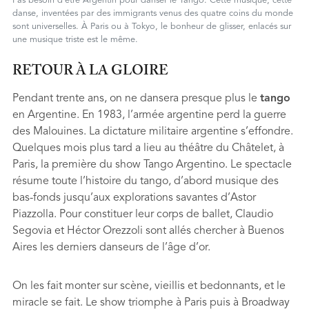
Pas besoin d'être Argentin pour danser le Tango. Cette musique, cette
danse, inventées par des immigrants venus des quatre coins du monde
sont universelles. À Paris ou à Tokyo, le bonheur de glisser, enlacés sur
une musique triste est le même.
RETOUR À LA GLOIRE
Pendant trente ans, on ne dansera presque plus le
tango
en Argentine. En 1983, l’armée argentine perd la guerre
des Malouines. La dictature militaire argentine s’effondre.
Quelques mois plus tard a lieu au théâtre du Châtelet, à
Paris, la première du show Tango Argentino. Le spectacle
résume toute l’histoire du tango, d’abord musique des
bas-fonds jusqu’aux explorations savantes d’Astor
Piazzolla. Pour constituer leur corps de ballet, Claudio
Segovia et Héctor Orezzoli sont allés chercher à Buenos
Aires les derniers danseurs de l’âge d’or.
On les fait monter sur scène, vieillis et bedonnants, et le
miracle se fait. Le show triomphe à Paris puis à Broadway