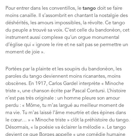
Pour entrer dans les conventillos, le
tango
doit se faire
moins canaille. Il s’assombrit en chantant la nostalgie des
déshérités, les amours impossibles, la révolte. Ce tango
du peuple a trouvé sa voix. C’est celle du bandonéon, cet
instrument aussi complexe qu’un orgue monumental
d’église qui « ignore le rire et ne sait pas se permettre un
moment de joie ».
Portées par la plainte et les soupirs du bandonéon, les
paroles du tango deviennent moins ricanantes, moins
obscènes. En 1917, Carlos Gardel interprète « Minoche
triste », une chanson écrite par Pascal Contursi. L’histoire
n’est pas très originale : un homme pleure son amour
perdu : « Môme, tu m’as largué au meilleur moment de
ma vie. Tu m’as laissé l’âme meurtrie et des épines dans
le cœur… » « Minoche triste » clôt la préhistoire du tango.
Désormais, « la poésie va éclairer la mélodie ». Le tango
devient ce que Borges appelle « une comédie humaine