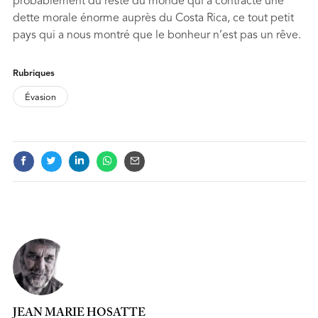
probablement du reste du monde qui a contracté une
dette morale énorme auprès du Costa Rica, ce tout petit
pays qui a nous montré que le bonheur n’est pas un rêve.
FOOTNOTES
Rubriques
Évasion
JEAN MARIE HOSATTE