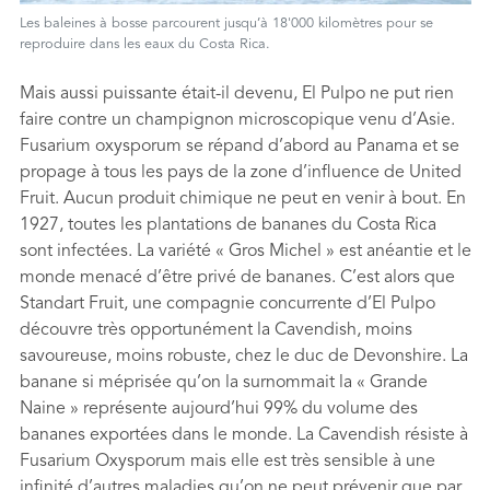
Les baleines à bosse parcourent jusqu’à 18'000 kilomètres pour se
reproduire dans les eaux du Costa Rica.
Mais aussi puissante était-il devenu, El Pulpo ne put rien
faire contre un champignon microscopique venu d’Asie.
Fusarium oxysporum se répand d’abord au Panama et se
propage à tous les pays de la zone d’inﬂuence de United
Fruit. Aucun produit chimique ne peut en venir à bout. En
1927, toutes les plantations de bananes du Costa Rica
sont infectées. La variété « Gros Michel » est anéantie et le
monde menacé d’être privé de bananes. C’est alors que
Standart Fruit, une compagnie concurrente d’El Pulpo
découvre très opportunément la Cavendish, moins
savoureuse, moins robuste, chez le duc de Devonshire. La
banane si méprisée qu’on la surnommait la « Grande
Naine » représente aujourd’hui 99% du volume des
bananes exportées dans le monde. La Cavendish résiste à
Fusarium Oxysporum mais elle est très sensible à une
inﬁnité d’autres maladies qu’on ne peut prévenir que par