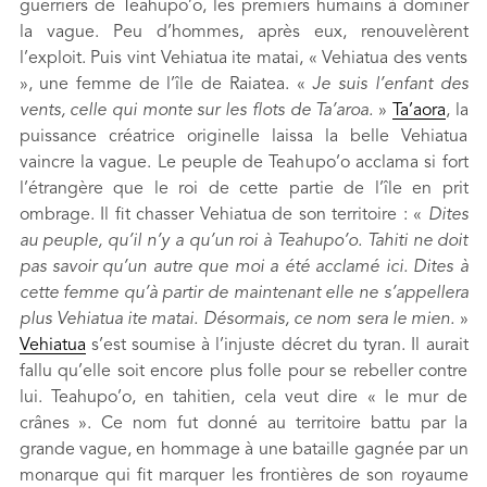
guerriers de Teahupo’o, les premiers humains à dominer
la vague. Peu d’hommes, après eux, renouvelèrent
l’exploit. Puis vint Vehiatua ite matai, « Vehiatua des vents
», une femme de l’île de Raiatea. «
Je suis l’enfant des
vents, celle qui monte sur les flots de Ta’aroa.
»
Ta’aora
, la
puissance créatrice originelle laissa la belle Vehiatua
vaincre la vague. Le peuple de Teahupo’o acclama si fort
l’étrangère que le roi de cette partie de l’île en prit
ombrage. Il fit chasser Vehiatua de son territoire : «
Dites
au peuple, qu’il n’y a qu’un roi à Teahupo’o. Tahiti ne doit
pas savoir qu’un autre que moi a été acclamé ici. Dites à
cette femme qu’à partir de maintenant elle ne s’appellera
plus Vehiatua ite matai. Désormais, ce nom sera le mien.
»
Vehiatua
s’est soumise à l’injuste décret du tyran. Il aurait
fallu qu’elle soit encore plus folle pour se rebeller contre
lui. Teahupo’o, en tahitien, cela veut dire « le mur de
crânes ». Ce nom fut donné au territoire battu par la
grande vague, en hommage à une bataille gagnée par un
monarque qui fit marquer les frontières de son royaume