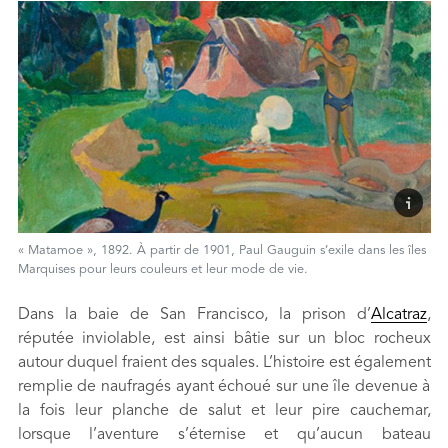
« Matamoe », 1892. À partir de 1901, Paul Gauguin s’exile dans les îles
Marquises pour leurs couleurs et leur mode de vie.
Dans la baie de San Francisco, la prison d’
Alcatraz
,
réputée inviolable, est ainsi bâtie sur un bloc rocheux
autour duquel fraient des squales. L’histoire est également
remplie de naufragés ayant échoué sur une île devenue à
la fois leur planche de salut et leur pire cauchemar,
lorsque l’aventure s’éternise et qu’aucun bateau