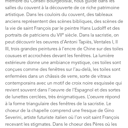
membre du Conseil Bourgeoisial, nous guide dans les
salles du couvent à la découverte de ce riche patrimoine
artistique. Dans les couloirs du couvent, des tableaux
anciens représentent des scènes bibliques, des scènes de
la vie de saint François par le peintre Hans Ludolff et des
e
portraits de patriciens du VII
siècle. Dans la sacristie, on
peut découvrir les oeuvres d’Antoni Tapiès, Ventales I, II
III, trois grandes peintures à l’encre de Chine sur des toiles
cousues et accrochées devant les fenêtres. La lumière
extérieure donne une ambiance mystique, ces toiles sont
conçues comme des fenêtres sur l’au-delà, les toiles sont
enfermées dans un châssis de verre, sorte de vitraux
contemporains avec un motif de croix noire esquissée qui
revient souvent dans l’oeuvre de l’Espagnol et des sortes
de lunettes cerclées, très énigmatiques. L’oeuvre répond
à la forme triangulaire des fenêtres de la sacristie. Le
choeur de la chapelle comprend une fresque de Gino
Severini, artiste futuriste italien où l’on voit saint François
recevant les stigmates. Dans le choeur des Pères où les