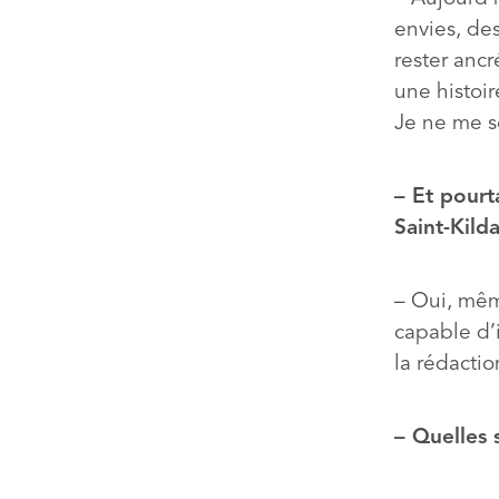
envies, des
rester ancr
une histoir
Je ne me se
– Et pourt
Saint-Kilda
– Oui, même
capable d’i
la rédacti
– Quelles 