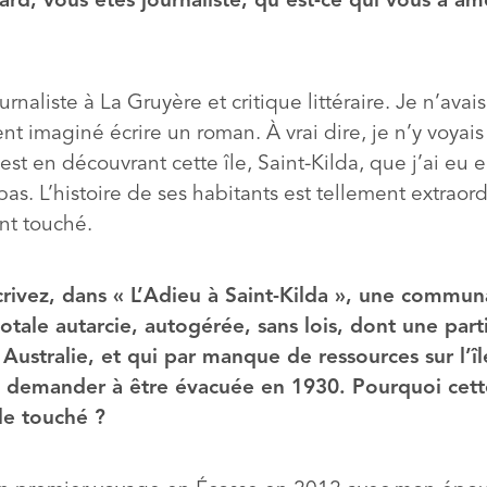
liard, vous êtes journaliste, qu’est-ce qui vous a a
ournaliste à La Gruyère et critique littéraire. Je n’avai
t imaginé écrire un roman. À vrai dire, je n’y voyais
C’est en découvrant cette île, Saint-Kilda, que j’ai eu 
 pas. L’histoire de ses habitants est tellement extraord
nt touché.
rivez, dans « L’Adieu à Saint-Kilda », une commun
totale autarcie, autogérée, sans lois, dont une part
 Australie, et qui par manque de ressources sur l’îl
 demander à être évacuée en 1930. Pourquoi cette
lle touché ?