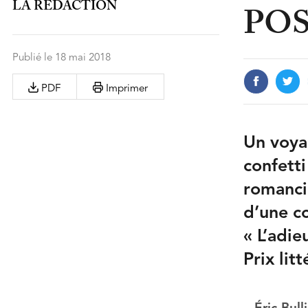
LA RÉDACTION
PO
Publié le 18 mai 2018
PDF
Imprimer
Un voyag
confetti
romancie
d’une c
« L’adie
Prix lit