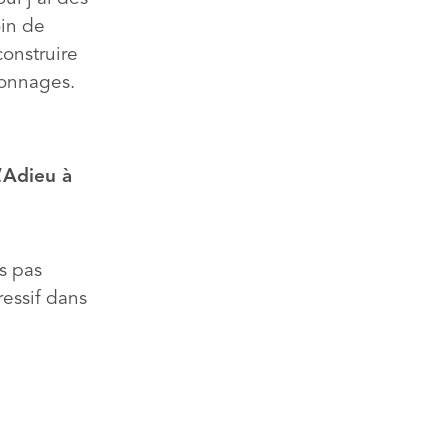
oin de
construire
sonnages.
’Adieu à
s pas
ressif dans