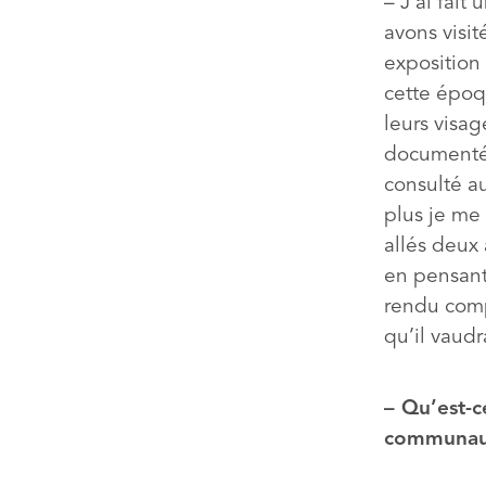
– J’ai fai
avons visit
exposition
cette époqu
leurs visag
documenté, 
consulté au
plus je me 
allés deux 
en pensant 
rendu comp
qu’il vaudr
– Qu’est-c
communau