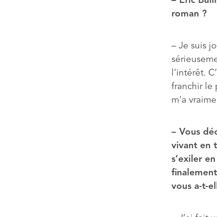
– Éric Bul
roman ?
– Je suis j
sérieusemen
l’intérêt. 
franchir le
m’a vraime
– Vous déc
vivant en 
s’exiler en
finalement
vous a-t-e