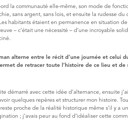
bord la communauté elle-même, son mode de fonct
chie, sans argent, sans lois, et ensuite la rudesse du 
Les habitants étaient en permanence en situation de 
reuve – c’était une nécessité – d’une incroyable solid
ciné.
man alterne entre le récit d’une journée et celui d
ermet de retracer toute l’histoire de ce lieu et de 
 vite démarré avec cette idée d’alternance, ensuite j’ai
voir quelques repères et structurer mon histoire. To
e reste proche de la réalité historique même s’il y a 
ination ; j’avais peur au fond d’idéaliser cette com