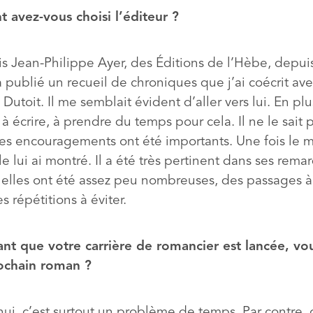
avez-vous choisi l’éditeur ?
is Jean-Philippe Ayer, des Éditions de l’Hèbe, depuis
a publié un recueil de chroniques que j’ai coécrit av
Dutoit. Il me semblait évident d’aller vers lui. En plus
 écrire, à prendre du temps pour cela. Il ne le sait 
ses encouragements ont été importants. Une fois le m
le lui ai montré. Il a été très pertinent dans ses rema
 elles ont été assez peu nombreuses, des passages à 
es répétitions à éviter.
nt que votre carrière de romancier est lancée, vo
ochain roman ?
ui, c’est surtout un problème de temps. Par contre, o