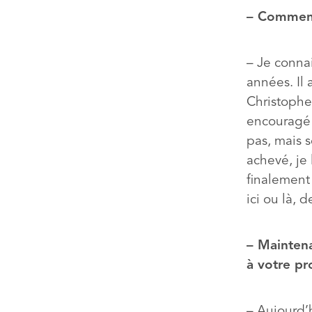
– Comment 
– Je conna
années. Il 
Christophe 
encouragé à
pas, mais 
achevé, je 
finalement
ici ou là, d
– Maintena
à votre pr
– Aujourd’h