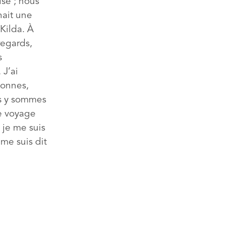
se ; nous
nait une
Kilda. À
regards,
s
 J’ai
sonnes,
ous y sommes
le voyage
 je me suis
me suis dit