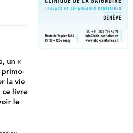
a, un «
u primo-
r la vie
ce livre
oir le