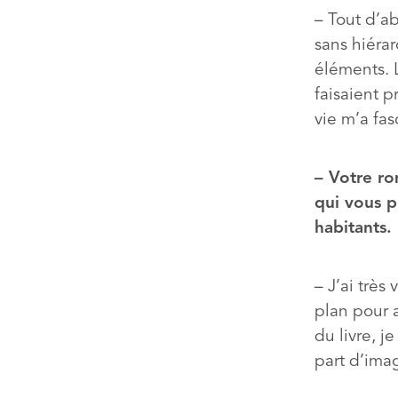
– Tout d’a
sans hiérar
éléments. 
faisaient p
vie m’a fas
– Votre ro
qui vous p
habitants.
– J’ai très
plan pour a
du livre, j
part d’imag