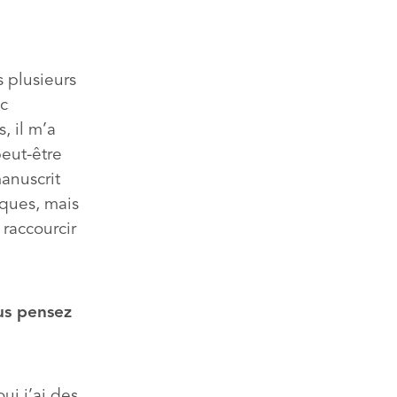
 plusieurs
ec
, il m’a
peut-être
anuscrit
rques, mais
raccourcir
us pensez
ui j’ai des