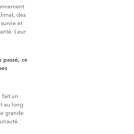
ionnement
climat, des
survie et
arité. Leur
u passé, ce
ses
 fait un
ut au long
une grande
munauté.