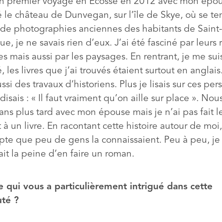
t un premier voyage en Écosse en 2012 avec mon épou
é le château de Dunvegan, sur l’île de Skye, où se te
 de photographies anciennes des habitants de Saint-
e, je ne savais rien d’eux. J’ai été fasciné par leurs 
es mais aussi par les paysages. En rentrant, je me sui
les livres que j’ai trouvés étaient surtout en anglais.
ssi des travaux d’historiens. Plus je lisais sur ces per
disais : « Il faut vraiment qu’on aille sur place ». N
ans plus tard avec mon épouse mais je n’ai pas fait 
à un livre. En racontant cette histoire autour de moi,
te que peu de gens la connaissaient. Peu à peu, je 
ait la peine d’en faire un roman.
e qui vous a particulièrement intrigué dans cette
té ?