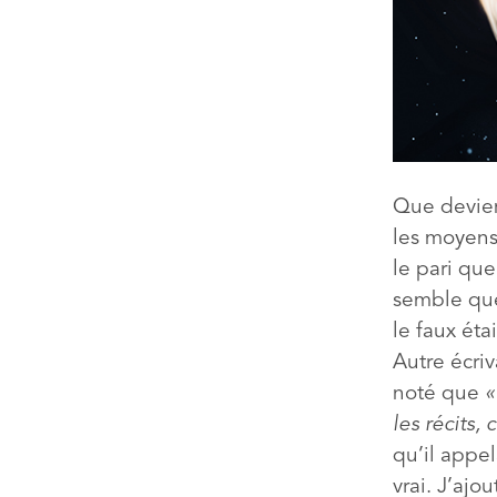
Que devient
les moyens 
le pari que
semble que,
le faux éta
Autre écriv
noté que
«
les récits,
qu’il appel
vrai. J’ajo