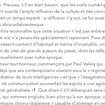
 Preuves, s’il en était besoin, que les outils numéri
t suscité l’ample diffusion de la culture et des conn
ait un temps espéré : si diffusion il y eut, ce fut aussi
us abracadabrantesque.
tefois reconnaître que cette situation n’est pas entiè
le vrai n’a jamais été spécialement rayonnant. Pour d
présent contient d’habituel et même d’invariable, o
r de citer de grands auteurs du passé, dont les réfle
cruellement avec notre époque.
gneur tout honneur, commençons par Paul Valéry qui,
 déjà que ses contemporains vivaient sous le
«
régime
rbation de leurs intelligences
»
et que
«
l’exagératio
 de communication soumettait les esprits à une agita
ité généralisée
»
1
. Que dirait-il s’il débarquait sans 
, qui sommes englués, bien plus qu’à son époque, 
entropie chrono-dispersive » capable d’atomiser en 