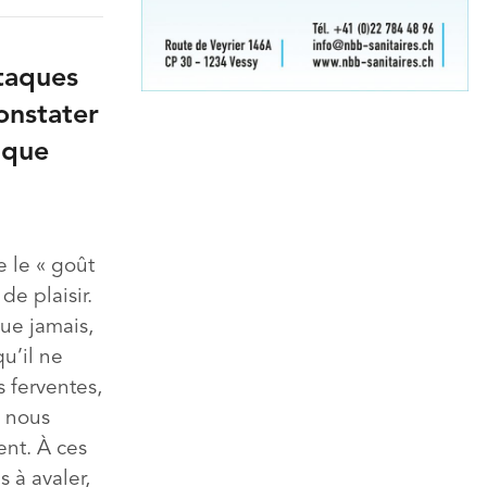
ttaques
constater
 que
e le « goût
de plaisir.
que jamais,
u’il ne
s ferventes,
e nous
ent. À ces
 à avaler,