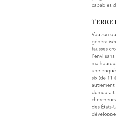
capables de
TERRE
Veut-on qu
généralisée
fausses cr
l’envi sans
malheureus
une enquêt
six (de 11 
autrement d
demeurait o
chercheurs
des États-U
développe 