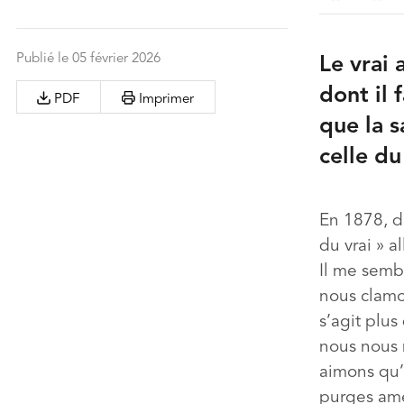
Publié le 05 février 2026
Le vrai 
dont il 
PDF
Imprimer
que la s
celle d
En 1878, 
du vrai » a
Il me sembl
nous clamon
s’agit plus
nous nous 
aimons qu’à
purges amè