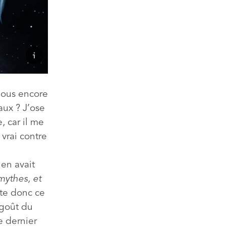
-nous encore
aux ? J’ose
, car il me
 vrai contre
ien avait
mythes, et
iste donc ce
 goût du
e dernier