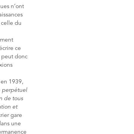
ques n’ont
aissances
 celle du
rement
écrire ce
n peut donc
xions
 en 1939,
 perpétuel
n de tous
tion et
crier gare
dans une
permanence