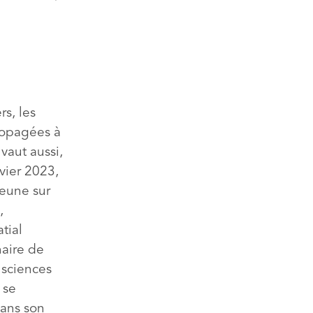
s, les
ropagées à
vaut aussi,
vier 2023,
jeune sur
,
tial
naire de
 sciences
 se
dans son