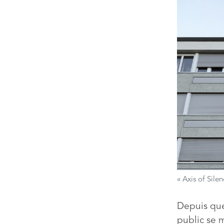
« Axis of Sile
Depuis quel
public se m