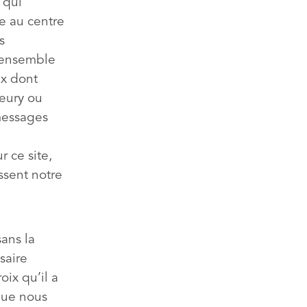
 qui
ne au centre
s
L’ensemble
ux dont
eury ou
 messages
 ce site,
ssent notre
sans la
saire
oix qu’il a
que nous