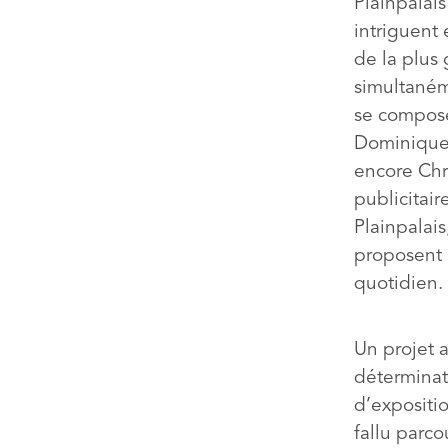
Plainpalais
intriguent 
de la plus
simultaném
se compose 
Dominique 
encore Chr
publicitair
Plainpalais
proposent u
quotidien.
Un projet a
déterminat
d’expositio
fallu parc