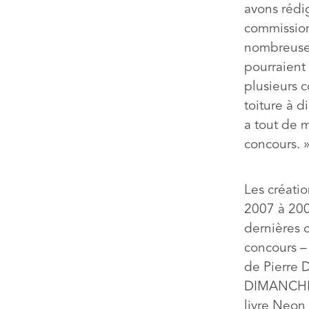
avons rédig
commission 
nombreuses 
pourraient 
plusieurs c
toiture à d
a tout de 
concours. 
Les créatio
2007 à 200
dernières 
concours – 
de Pierre D
DIMANCHE »
livre Neon 