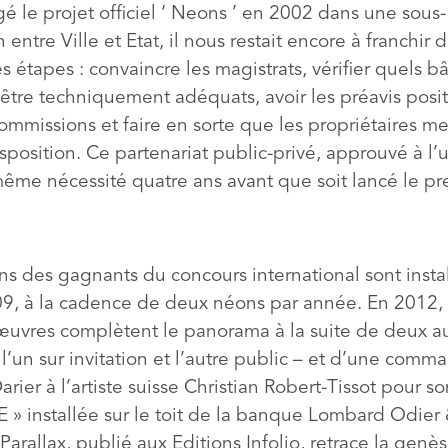
é le projet officiel ‘ Neons ’ en 2002 dans une sous-
entre Ville et Etat, il nous restait encore à franchir 
étapes : convaincre les magistrats, vérifier quels b
être techniquement adéquats, avoir les préavis posit
ommissions et faire en sorte que les propriétaires me
isposition. Ce partenariat public-privé, approuvé à l’
même nécessité quatre ans avant que soit lancé le pr
»
ns des gagnants du concours international sont insta
9, à la cadence de deux néons par année. En 2012, t
œuvres complètent le panorama à la suite de deux au
l’un sur invitation et l’autre public – et d’une comm
arier à l’artiste suisse Christian Robert-Tissot pour s
 installée sur le toit de la banque Lombard Odier 
Parallax, publié aux Editions Infolio, retrace la genè