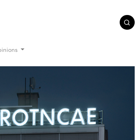
Lance
inions