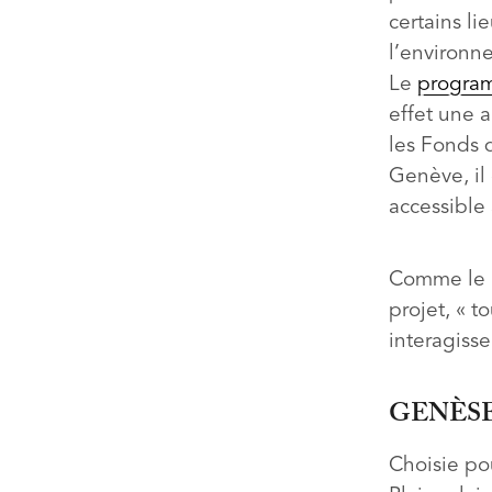
certains lie
l’environn
Le
progra
effet une a
les Fonds 
Genève, il 
accessible
Comme le r
projet, « t
interagisse
GENÈS
Choisie pou