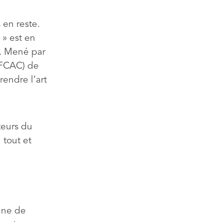
en reste.
» est en
s. Mené par
(FCAC) de
rendre l’art
teurs du
 tout et
aine de