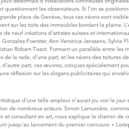
 jouit désormais d’installations lumineuses originales
et questionnent les observateurs. Si l’on se position
 grande place de Genève, tous ces néons sont visible
ent sur les toits des immeubles bordant la plaine. 
de neuf créations d’artistes suisses et internationa
Gonzalez-Foerster, Ann Veronica Janssens, Sylvie Fl
istian Robert-Tissot. Formant un parallèle entre les
es de la rade, d’une part, et les néons des toitures de
, d’autre part, ces œuvres, conçues spécialement pour
ne réflexion sur les slogans publicitaires qui envahi
rtistique d’une telle ampleur n’aurait pu voir le jour 
ion de nombreux acteurs. Simon Lamunière, commis
n et consultant en art, nous explique le chemin de cr
ourir jusqu’au lancement du premier concours: « Lors