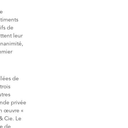
de
âtiments
ifs de
ttent leur
unanimité,
emier
llées de
rois
tres
ande privée
on œuvre «
& Cie. Le
se de