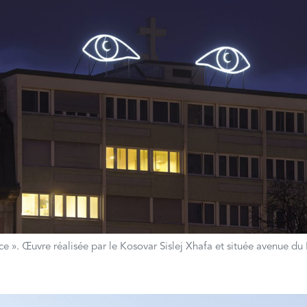
nce ». Œuvre réalisée par le Kosovar Sislej Xhafa et située avenue du 