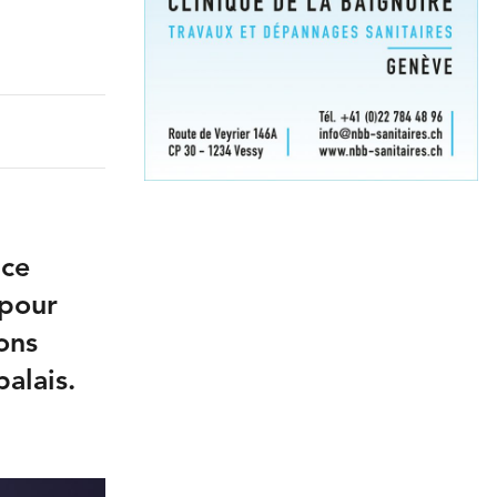
ace
 pour
ons
palais.